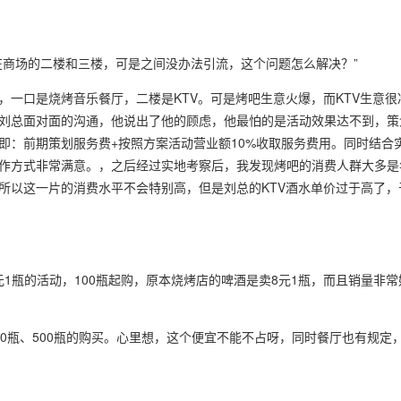
在商场的二楼和三楼，可是之间没办法引流，这个问题怎么解决？”
一口是烧烤音乐餐厅，二楼是KTV。可是烤吧生意火爆，而KTV生意很
刘总面对面的沟通，他说出了他的顾虑，他最怕的是活动效果达不到，策
即：前期策划服务费+按照方案活动营业额10%收取服务费用。同时结合
作方式非常满意。，之后经过实地考察后，我发现烤吧的消费人群大多是
所以这一片的消费水平不会特别高，但是刘总的KTV酒水单价过于高了，
元1瓶的活动，100瓶起购，原本烧烤店的啤酒是卖8元1瓶，而且销量非
0瓶、500瓶的购买。心里想，这个便宜不能不占呀，同时餐厅也有规定