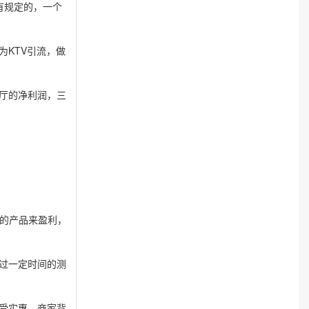
有规定的，一个
KTV引流，做
餐厅的净利润，三
。
端的产品来盈利，
过一定时间的测
受实惠，商家背