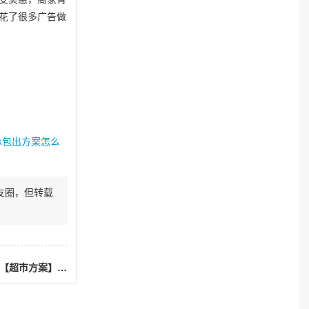
花了很多广告做
房承包出方案怎么
友圈，但转载
下一篇：广西点子王王启宾：超市策划公司超市商业策划书【超市方案】建立一个超市的顾客群