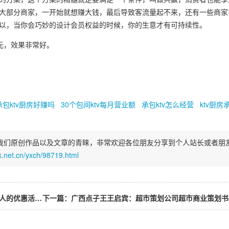
大部分商家，一开始就想赚大钱，最后导致客流量起不来，还有一些商家
以，当你会巧妙的设计会员权益的时候，你的生意才有可持续性。
万元，效果非常好。
承包ktv厨房好赚吗
30个包间ktv每月营业额
承包ktv怎么经营
ktv厨
我们原创作品以及文章的青睐，非常欢迎各位朋友分享到个人站长或者朋
xk.net.cn/yxch/98719.html
上一篇：广西点子王王启宾：健身工作室怎么做推广健身吸引人的优惠活动健身活动主题名称