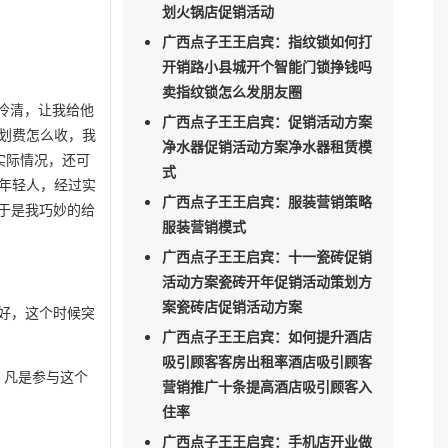
划火锅店促销活动
广西点子王王启宾：指纹锁如何打
开销路小县城开个智能门锁挣钱吗
卖指纹锁怎么发朋友圈
冷清，让我给他
广西点子王王启宾：促销活动方案
划费怎么收，我
净水器促销活动方案净水器租赁模
实际情况，还可
式
年轻人，经过实
广西点子王王启宾：服装营销策略
于是我巧妙的给
服装营销模式
广西点子王王启宾：十一瓷砖促销
活动方案瓷砖开年促销活动策划方
案瓷砖店促销活动方案
常好，这个时候突
广西点子王王启宾：如何提升酒店
吸引顾客客房出租率酒店吸引顾客
，凡是参与这个
营销推广十条提高酒店吸引顾客入
住率
广西点子王王启宾：手机店开业做