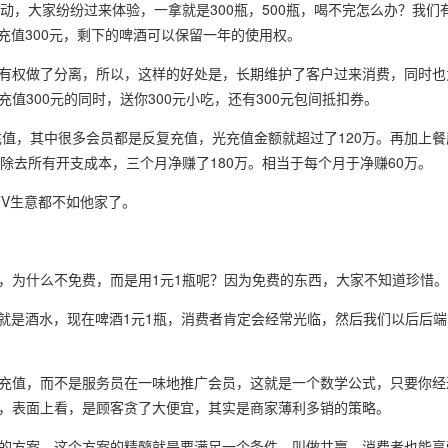
动，大家纷纷过来体验，一拿就是300瓶，500瓶，喝不完怎么办？我们
充值300元，剩下的啤酒可以保留一年的使用权。
有权做了分离，所以，这样的好处是，长期维护了客户过来消费，同时也为
300元的同时，送你300元小吃，还有300元包间抵扣券。
充值，其中很多会员都是反复充值，光充值金额就超过了120万。再加上
除去所有开支成本，三个月净赚了180万。相当于每个月于净赚60万。
TV生意都不如他家了。
，为什么不免费，而是用1元1瓶呢？因为免费的东西，大家不知道珍惜
非就是酒水，现在啤酒1元1瓶，消费者肯定会经常光临，然后我们以后后
充值，而不是服务员在一味地推广会员，这就是一个数学公式，只要你经
，表面上看，是顾客贪了大便宜，其实是商家薄利多销的策略。
的方案，这个方案的精髓就是要满足一个条件，叫做共赢，消费者也能享