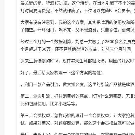
最关键的是，啤酒1元1瓶，这个活动，在当地引起了不小的轰
月时间要消费完，不然就作废了，不过可以充值KTV会员卡，
大家有没有注意到，我的这个方案，其实把啤酒的使用权和所
了铺垫。环环相扣，喝不完，又不想浪费，只能充值，更何况充值
经过三个月的一个数据测算，刘总一共吸引了2600多名会员
个月超过了60万。还不算其他渠道的收益，刘总三个月时间，
原来生意惨淡的KTV，现在每天生意都很火爆，周围的几家K
好了，最后给大家梳理一下这个方案的精髓：
，利用一款产品引流，做大知名度，这里的引流产品就是啤酒
第二，业态引流，抓住消费者的痛点，KTV什么消费高，无
比如包厢使用，比如小吃等等。
第三，会员权益，怎样巧妙的设计一个会员权益，让大家抢着
试，如果对商家，对顾客都划算，那么这个会员权益就可以做
最后，告诉大家，任何一个实体店的经营，都需要有一些创新