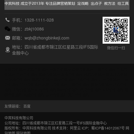
手机：1328-1111-028
微信：zbkj10086
邮箱：wqb@zhongbinkeji.com
地址：四川省成都市锦江区红星路三段IFS国际
微信扫一扫
金融中心
安徽合作流程
北京合作流程
重庆合作流程
福建合作流程
甘肃合作流程
广东合
作流程
广西合作流程
贵州合作流程
海南合作流程
河北合作流程
黑龙江合作流
程
河南合作流程
湖北合作流程
湖南合作流程
江苏合作流程
江西合作流程
吉林
合作流程
辽宁合作流程
内蒙古合作流程
宁夏合作流程
青海合作流程
山东合作
流程
上海合作流程
山西合作流程
陕西合作流程
四川合作流程
天津合作流程
新
疆合作流程
西藏合作流程
云南合作流程
浙江合作流程
友情链接：
百度
中宾科技有限公司
公司地址：四川省成都市锦江区红星路三段一号IFS国际金融中心
版权所有：中宾科技有限公司 技术支持：阿里云 ICP：
蜀ICP备14012067号
网
站地图
网站地图